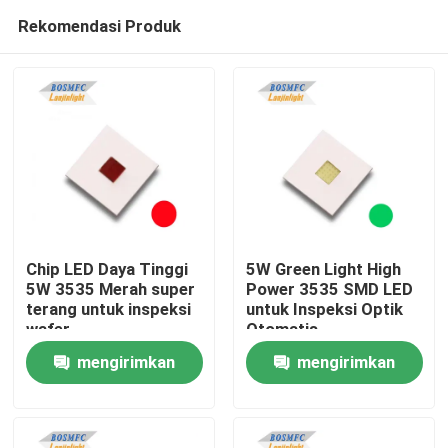
Rekomendasi Produk
Chip LED Daya Tinggi
5W Green Light High
5W 3535 Merah super
Power 3535 SMD LED
terang untuk inspeksi
untuk Inspeksi Optik
Rumah
wafer
Otomatis
mengirimkan
mengirimkan
Produk
permintaan
permintaan
Video