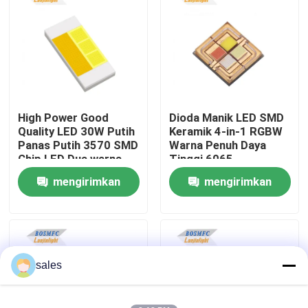
Tampilan VR
Tentang kita
High Power Good
Dioda Manik LED SMD
Wisata pabrik
Quality LED 30W Putih
Keramik 4-in-1 RGBW
Panas Putih 3570 SMD
Warna Penuh Daya
Chip LED Dua warna
Tinggi 6065
Kontrol kualitas
suhu untuk lampu
Berwarna-warni untuk
mengirimkan
mengirimkan
depan mobil
Lampu Panggung
permintaan
permintaan
Hubungi kami
Berita
sales
Semua Kasus