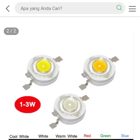
2
/
2