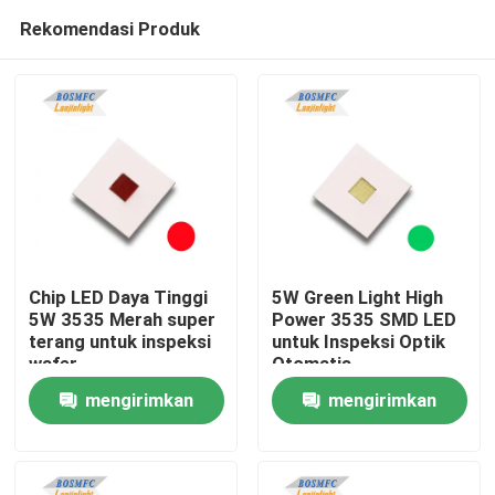
Rekomendasi Produk
Chip LED Daya Tinggi
5W Green Light High
5W 3535 Merah super
Power 3535 SMD LED
terang untuk inspeksi
untuk Inspeksi Optik
Rumah
wafer
Otomatis
mengirimkan
mengirimkan
Produk
permintaan
permintaan
Video