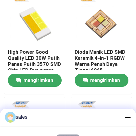
Tampilan VR
Tentang kita
High Power Good
Dioda Manik LED SMD
Wisata pabrik
Quality LED 30W Putih
Keramik 4-in-1 RGBW
Panas Putih 3570 SMD
Warna Penuh Daya
Chip LED Dua warna
Tinggi 6065
Kontrol kualitas
suhu untuk lampu
Berwarna-warni untuk
mengirimkan
mengirimkan
depan mobil
Lampu Panggung
permintaan
permintaan
Hubungi kami
Berita
sales
Semua Kasus