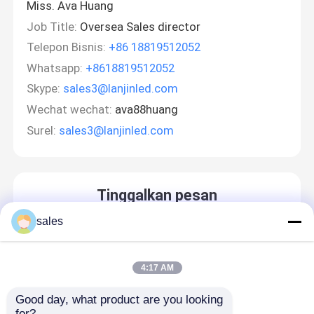
Miss. Ava Huang
Job Title:
Oversea Sales director
Telepon Bisnis:
+86 18819512052
Whatsapp:
+8618819512052
Skype:
sales3@lanjinled.com
Wechat wechat:
ava88huang
Surel:
sales3@lanjinled.com
Tinggalkan pesan
Kami akan segera menghubungi Anda kembali!
sales
4:17 AM
Good day, what product are you looking 
for?