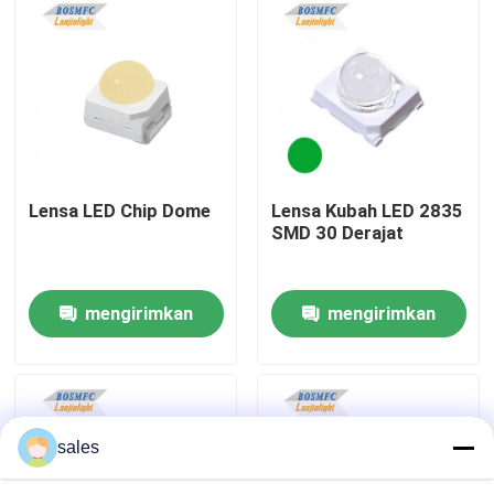
Tampilan VR
Tentang kita
Wisata pabrik
Lensa LED Chip Dome
Lensa Kubah LED 2835
SMD 30 Derajat
Kontrol kualitas
mengirimkan
mengirimkan
Hubungi kami
permintaan
permintaan
Berita
sales
Semua Kasus