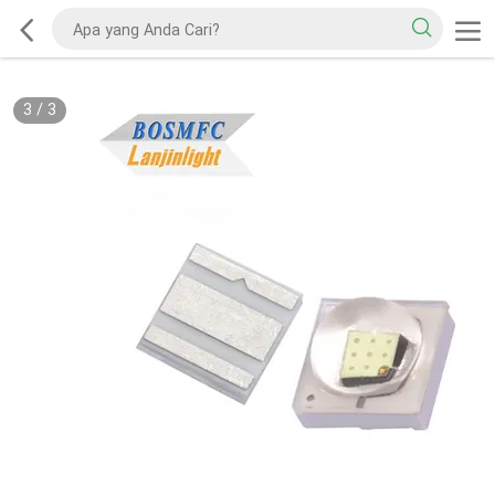
3
/
3