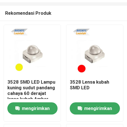
Rekomendasi Produk
3528 SMD LED Lampu
3528 Lensa kubah
kuning sudut pandang
SMD LED
Rumah
cahaya 60 derajat
lensa kubah Amber
lampu dioda untuk
Produk
mengirimkan
mengirimkan
lampu lalu lintas
permintaan
permintaan
Video