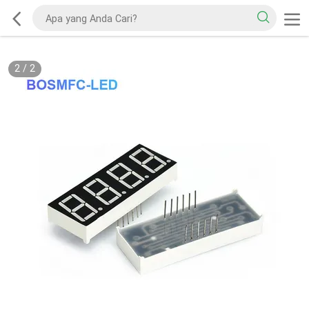
2
/
2