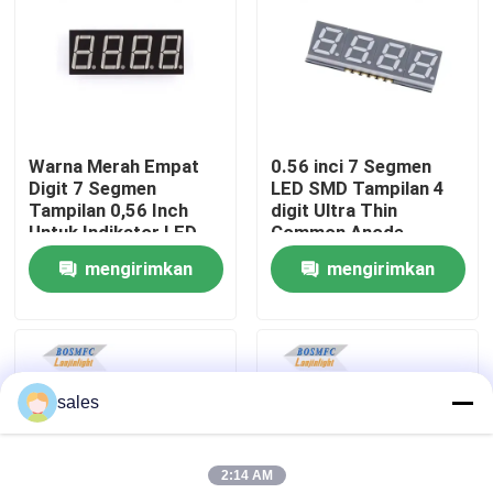
Tampilan VR
Tentang kita
Warna Merah Empat
0.56 inci 7 Segmen
Digit 7 Segmen
LED SMD Tampilan 4
Wisata pabrik
Tampilan 0,56 Inch
digit Ultra Thin
Untuk Indikator LED
Common Anode
mengirimkan
mengirimkan
Kontrol kualitas
permintaan
permintaan
Hubungi kami
sales
Berita
2:14 AM
Semua Kasus