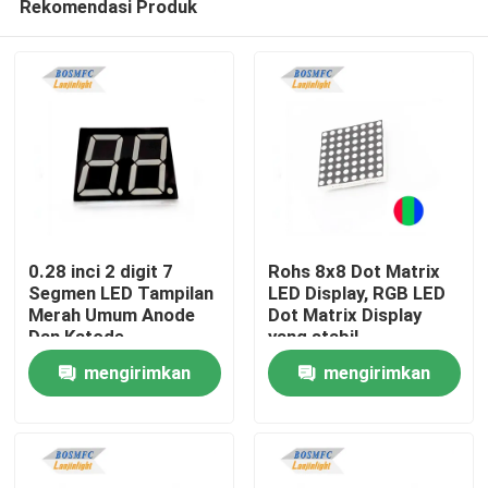
Rekomendasi Produk
0.28 inci 2 digit 7
Rohs 8x8 Dot Matrix
Segmen LED Tampilan
LED Display, RGB LED
Merah Umum Anode
Dot Matrix Display
Dan Katode
yang stabil
Rumah
mengirimkan
mengirimkan
Produk
permintaan
permintaan
Video