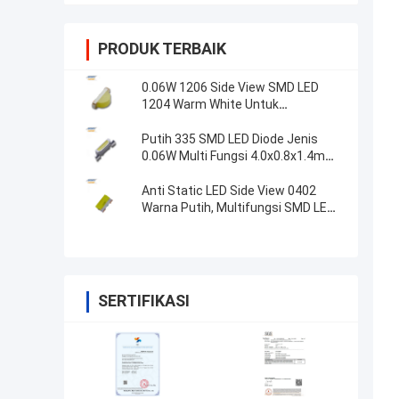
PRODUK TERBAIK
0.06W 1206 Side View SMD LED
1204 Warm White Untuk
Pencahayaan Luar Ruangan
Putih 335 SMD LED Diode Jenis
0.06W Multi Fungsi 4.0x0.8x1.4mm
ukuran
Anti Static LED Side View 0402
Warna Putih, Multifungsi SMD LED
CCT3000K
SERTIFIKASI