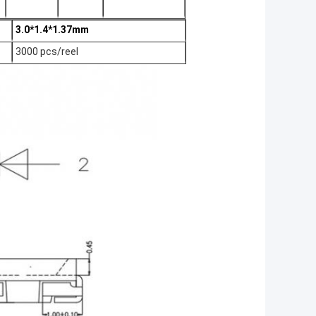
3.0*1.4*1.37mm
3000 pcs/reel