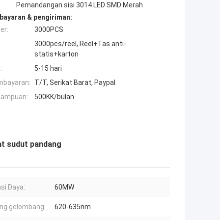
Pemandangan sisi 3014 LED SMD Merah
bayaran & pengiriman:
er:
3000PCS
3000pcs/reel, Reel+Tas anti-
statis+karton
:
5-15 hari
mbayaran:
T/T, Serikat Barat, Paypal
mampuan:
500KK/bulan
at sudut pandang
asi Daya:
60MW
ng gelombang:
620-635nm