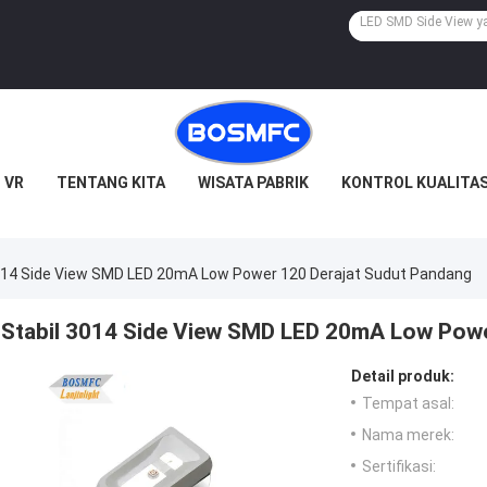
 VR
TENTANG KITA
WISATA PABRIK
KONTROL KUALITA
014 Side View SMD LED 20mA Low Power 120 Derajat Sudut Pandang
Stabil 3014 Side View SMD LED 20mA Low Powe
Detail produk:
Tempat asal:
Nama merek:
Sertifikasi: