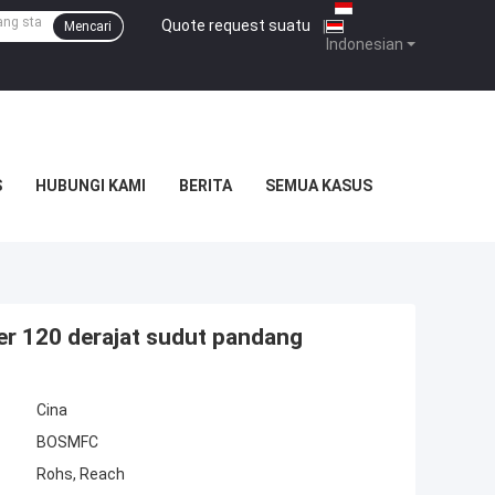
Quote request suatu
|
Mencari
Indonesian
S
HUBUNGI KAMI
BERITA
SEMUA KASUS
r 120 derajat sudut pandang
Cina
BOSMFC
Rohs, Reach