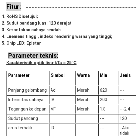
Fitur:
RoHS Disetujui;
Sudut pandang luas: 120 derajat
Kerontokan cahaya rendah.
Luemens tinggi, indeks rendering warna yang tinggi;
Chip LED: Epistar
Parameter teknis:
Karakteristik optik listrik
Ta = 25°C
Parameter
Simbol
Warna
Min
Jenis
Panjang gelombang
λd
Merah
620
---
Intensitas cahaya
IV
Merah
200
---
Tegangan ke depan
VF
Merah
1.8
---2.4
Sudut pandang
---
120
arus terbalik
IR
---
- Aku
tidak