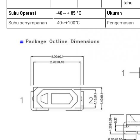
tahu.
Suhu Operasi
-40 ~ + 85 °C
Ukuran
Suhu penyimpanan
-40~+100°C
Pengemasan