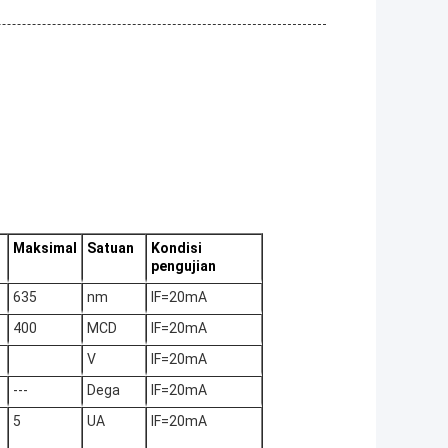
Maksimal
Satuan
Kondisi
pengujian
635
nm
IF=20mA
400
MCD
IF=20mA
V
IF=20mA
---
Dega
IF=20mA
5
UA
IF=20mA