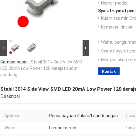
Nomor model:
Syarat-syarat pem
Kuantitas min Ord
Kemasan rincian:
Waktu pengiriman
Syarat-syarat pe
Menyediakan ke
Gambar besar :
Stabil 3014 Side View SMD
LED 20mA Low Power 120 derajat sudut
Kontak
pandang
Stabil 3014 Side View SMD LED 20mA Low Power 120 deraj
Deskripsi
Aplikasi:
Pencahayaan Dalam/Luar Ruangan
Disip
Warna:
Lampu merah
Panja