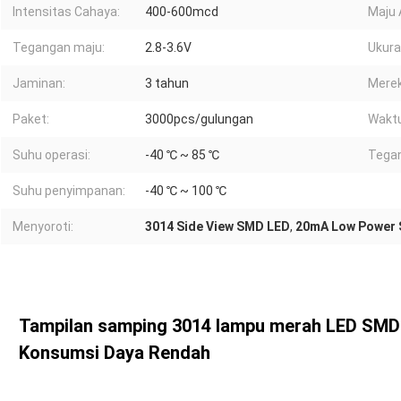
Intensitas Cahaya:
400-600mcd
Maju 
Tegangan maju:
2.8-3.6V
Ukura
Jaminan:
3 tahun
Merek
Paket:
3000pcs/gulungan
Waktu
Suhu operasi:
-40 ℃ ~ 85 ℃
Tegan
Suhu penyimpanan:
-40 ℃ ~ 100 ℃
Menyoroti:
3014 Side View SMD LED
,
20mA Low Power
Tampilan samping 3014 lampu merah LED SMD E
Konsumsi Daya Rendah