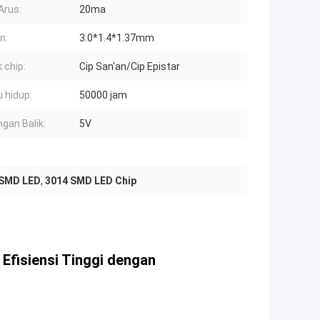
Arus:
20ma
n:
3.0*1.4*1.37mm
 chip:
Cip San'an/Cip Epistar
 hidup:
50000 jam
gan Balik:
5V
 SMD LED
,
3014 SMD LED Chip
fisiensi Tinggi dengan