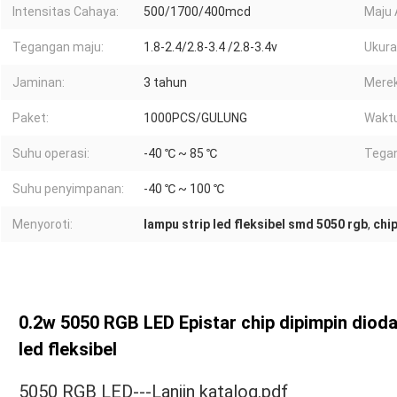
Intensitas Cahaya:
500/1700/400mcd
Maju 
Tegangan maju:
1.8-2.4/2.8-3.4 /2.8-3.4v
Ukura
Jaminan:
3 tahun
Merek
Paket:
1000PCS/GULUNG
Waktu
Suhu operasi:
-40 ℃ ~ 85 ℃
Tegan
Suhu penyimpanan:
-40 ℃ ~ 100 ℃
Menyoroti:
lampu strip led fleksibel smd 5050 rgb
,
chi
0.2w 5050 RGB LED Epistar chip dipimpin diod
led fleksibel
5050 RGB LED---Lanjin katalog.pdf