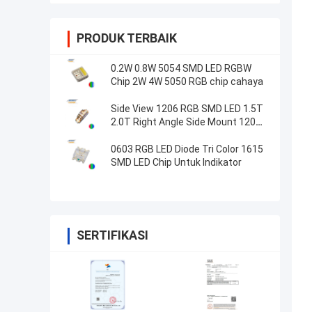
PRODUK TERBAIK
0.2W 0.8W 5054 SMD LED RGBW
Chip 2W 4W 5050 RGB chip cahaya
Side View 1206 RGB SMD LED 1.5T
2.0T Right Angle Side Mount 1204
Lampu Tri Color
0603 RGB LED Diode Tri Color 1615
SMD LED Chip Untuk Indikator
SERTIFIKASI