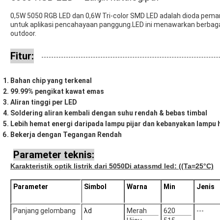
0,5W 5050 RGB LED dan 0,6W Tri-color SMD LED adalah dioda peman
untuk aplikasi pencahayaan panggung.LED ini menawarkan berbaga
outdoor.
Fitur:
Bahan chip yang terkenal
99.99% pengikat kawat emas
Aliran tinggi per LED
Soldering aliran kembali dengan suhu rendah & bebas timbal
Lebih hemat energi daripada lampu pijar dan kebanyakan lampu 
Bekerja dengan Tegangan Rendah
Parameter teknis:
Karakteristik optik listrik dari 5050
Di atas
smd led: ((Ta=25°C)
Parameter
Simbol
Warna
Min
Jenis
Panjang gelombang
λd
Merah
620
---