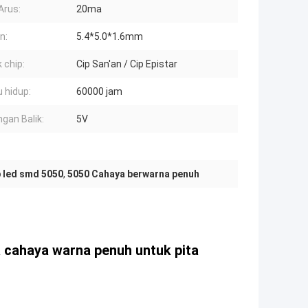
Arus:
20ma
n:
5.4*5.0*1.6mm
 chip:
Cip San'an / Cip Epistar
 hidup:
60000 jam
gan Balik:
5V
p led smd 5050
,
5050 Cahaya berwarna penuh
a cahaya warna penuh untuk pita