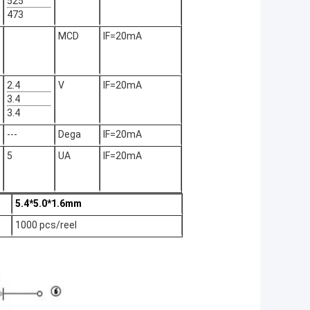
525
473
MCD
IF=20mA
2.4
V
IF=20mA
3.4
3.4
---
Dega
IF=20mA
5
UA
IF=20mA
5.4*5.0*1.6mm
1000 pcs/reel