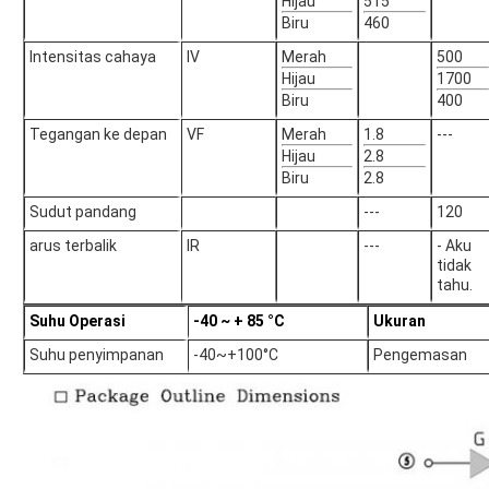
Hijau
515
Biru
460
Intensitas cahaya
IV
Merah
500
Hijau
1700
Biru
400
Tegangan ke depan
VF
Merah
1.8
---
Hijau
2.8
Biru
2.8
Sudut pandang
---
120
arus terbalik
IR
---
- Aku
tidak
tahu.
Suhu Operasi
-40 ~ + 85 °C
Ukuran
Suhu penyimpanan
-40~+100°C
Pengemasan