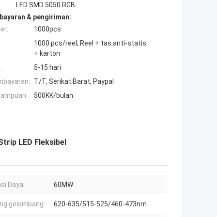
LED SMD 5050 RGB
bayaran & pengiriman:
er:
1000pcs
1000 pcs/reel, Reel + tas anti-statis
+ karton
:
5-15 hari
mbayaran:
T/T, Serikat Barat, Paypal
mampuan:
500KK/bulan
trip LED Fleksibel
asi Daya:
60MW
ng gelombang:
620-635/515-525/460-473nm