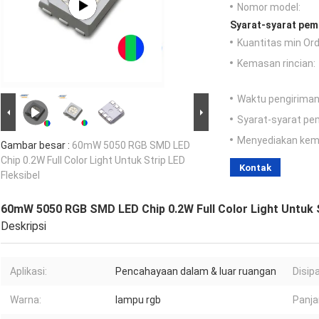
Nomor model:
Syarat-syarat pem
Kuantitas min Ord
Kemasan rincian:
Waktu pengiriman
Syarat-syarat pe
Menyediakan ke
Gambar besar :
60mW 5050 RGB SMD LED
Chip 0.2W Full Color Light Untuk Strip LED
Kontak
Fleksibel
60mW 5050 RGB SMD LED Chip 0.2W Full Color Light Untuk S
Deskripsi
Aplikasi:
Pencahayaan dalam & luar ruangan
Disip
Warna:
lampu rgb
Panja