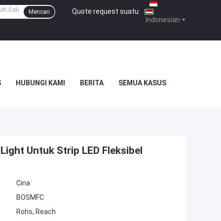
Quote request suatu
|
Mencari
Indonesian
S
HUBUNGI KAMI
BERITA
SEMUA KASUS
ight Untuk Strip LED Fleksibel
Cina
BOSMFC
Rohs, Reach