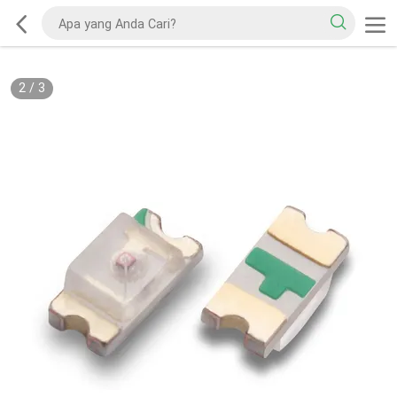
2
/
3