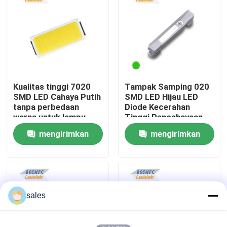
Tampilan VR
Tentang kita
Kualitas tinggi 7020
Tampak Samping 020
Wisata pabrik
SMD LED Cahaya Putih
SMD LED Hijau LED
tanpa perbedaan
Diode Kecerahan
warna untuk lampu
Tinggi Pencahayaan
Kontrol kualitas
latar TV
Pembuangan Panas
mengirimkan
mengirimkan
LED untuk Manik-
manik Lampu Indikator
permintaan
permintaan
Hubungi kami
Berita
sales
Semua Kasus