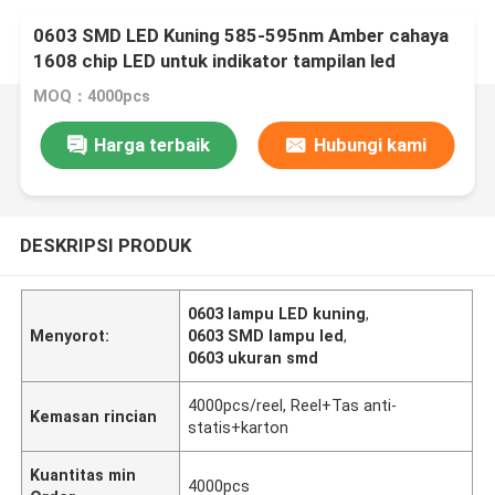
0603 SMD LED Kuning 585-595nm Amber cahaya
1608 chip LED untuk indikator tampilan led
MOQ：4000pcs
Harga terbaik
Hubungi kami
DESKRIPSI PRODUK
0603 lampu LED kuning
,
Menyorot:
0603 SMD lampu led
,
0603 ukuran smd
4000pcs/reel, Reel+Tas anti-
Kemasan rincian
statis+karton
Kuantitas min
4000pcs