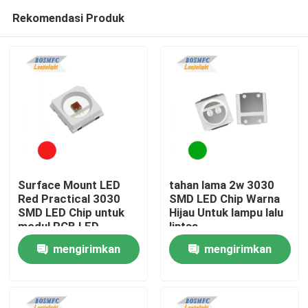
Rekomendasi Produk
Surface Mount LED
tahan lama 2w 3030
Red Practical 3030
SMD LED Chip Warna
SMD LED Chip untuk
Hijau Untuk lampu lalu
Rumah
modul PCB LED
lintas
mengirimkan
mengirimkan
Produk
permintaan
permintaan
Video