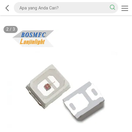
2
/
3