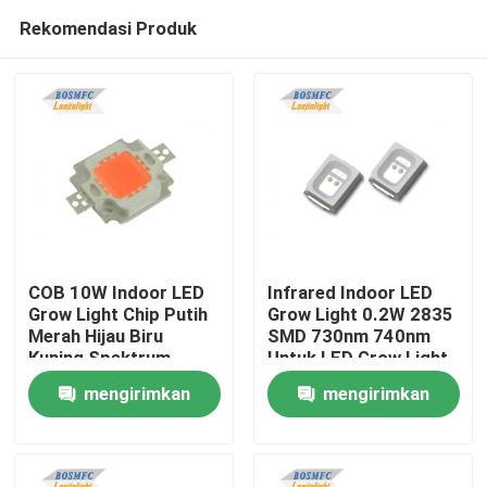
Rekomendasi Produk
COB 10W Indoor LED
Infrared Indoor LED
Grow Light Chip Putih
Grow Light 0.2W 2835
Merah Hijau Biru
SMD 730nm 740nm
Rumah
Kuning Spektrum
Untuk LED Grow Light
penuh
mengirimkan
mengirimkan
Produk
permintaan
permintaan
Video