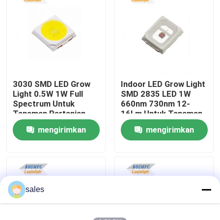
Tampilan VR
Tentang kita
3030 SMD LED Grow
Indoor LED Grow Light
Wisata pabrik
Light 0.5W 1W Full
SMD 2835 LED 1W
Spectrum Untuk
660nm 730nm 12-
Tanaman Pertanian
16Lm Untuk Tanaman
Kontrol kualitas
Indoor
mengirimkan
mengirimkan
permintaan
permintaan
Hubungi kami
Berita
sales
Semua Kasus